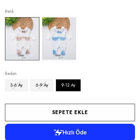
Renk
Beden
3-6 Ay
6-9 Ay
9-12 Ay
SEPETE EKLE