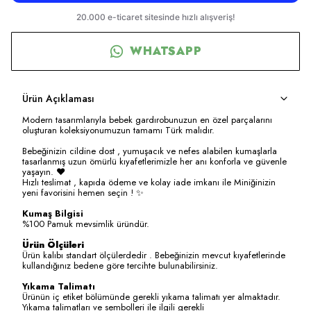
WHATSAPP
Ürün Açıklaması
Modern tasarımlarıyla bebek gardırobunuzun en özel parçalarını
oluşturan koleksiyonumuzun tamamı Türk malıdır.
Bebeğinizin cildine dost , yumuşacık ve nefes alabilen kumaşlarla
tasarlanmış uzun ömürlü kıyafetlerimizle her anı konforla ve güvenle
yaşayın. ❤️
Hızlı teslimat , kapıda ödeme ve kolay iade imkanı ile Miniğinizin
yeni favorisini hemen seçin ! ✨
Kumaş Bilgisi
%100 Pamuk mevsimlik üründür.
Ürün Ölçüleri
Ürün kalıbı standart ölçülerdedir . Bebeğinizin mevcut kıyafetlerinde
kullandığınız bedene göre tercihte bulunabilirsiniz.
Yıkama Talimatı
Ürünün iç etiket bölümünde gerekli yıkama talimatı yer almaktadır.
Yıkama talimatları ve sembolleri ile ilgili gerekli