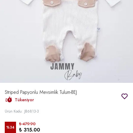
Striped Papyonlu Mevsimlik Tulum-BEJ
Tükeniyor
Ürün Kodu
:
JB6813-3
₺ 479.90
%
34
₺ 315.00