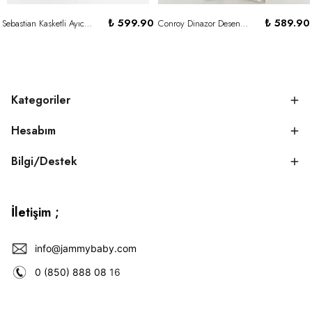
₺ 599.90
₺ 589.90
Sebastian Kasketli Ayıcık Detaylı Tulum Set-BEJ
Conroy Dinazor Desenli Fermuarlı Tulum -BEJ
Kategoriler
Hesabım
Bilgi/Destek
İletişim ;
info@jammybaby.com
0 (850) 888 08
16