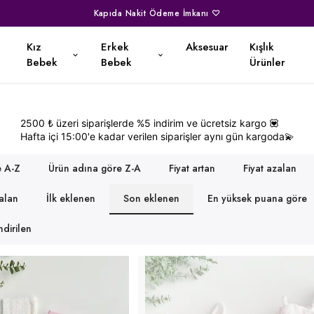
Kapıda Nakit Ödeme İmkanı ♡
Kız
Erkek
Aksesuar
Kışlık
Bebek
Bebek
Ürünler
2500 ₺ üzeri siparişlerde %5 indirim ve ücretsiz kargo
💟
Hafta içi 15:00'e kadar verilen siparişler aynı gün kargoda
💫
e A-Z
Ürün adına göre Z-A
Fiyat artan
Fiyat azalan
zalan
İlk eklenen
Son eklenen
En yüksek puana göre
dirilen