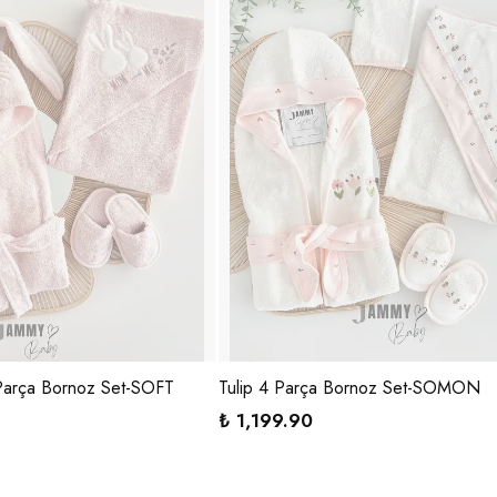
arça Bornoz Set-SOFT
Tulip 4 Parça Bornoz Set-SOMON
₺ 1,199.90