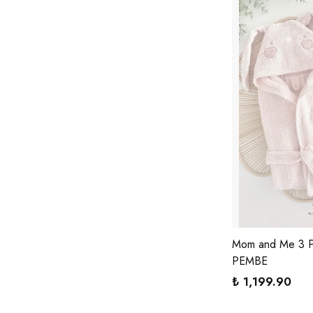
Mom and Me 3 P
PEMBE
₺ 1,199.90