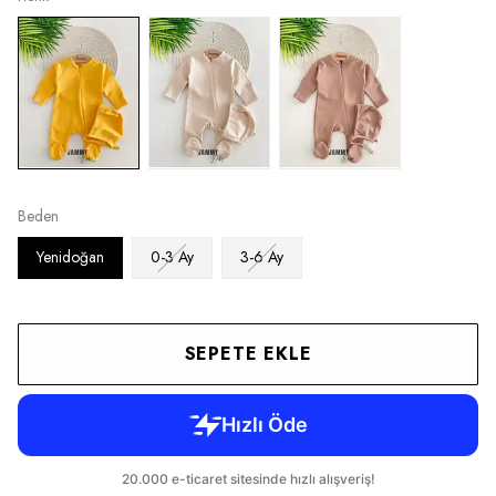
Beden
Yenidoğan
0-3 Ay
3-6 Ay
SEPETE EKLE