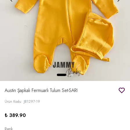
Austin Şapkalı Fermuarlı Tulum Set-SARI
Ürün Kodu
:
JB1297-19
₺ 389.90
Renk