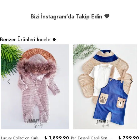
Bizi İnstagram'da Takip Edin 💜
Benzer Ürünleri İncele 🍀
₺ 1,899.90
₺ 799.90
Luxury Collection Kürk Kapüşonlu Fermuarlı Triko Yün Kozmonot-BEJ
Pati Desenli Cepli Şort Salopet Tshırt 2'li Set - LACİVERT