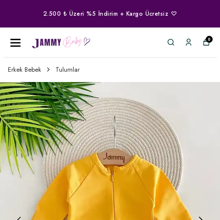
2.500 ₺ Üzeri %5 İndirim + Kargo Ücretsiz ♡
0
Erkek Bebek
Tulumlar