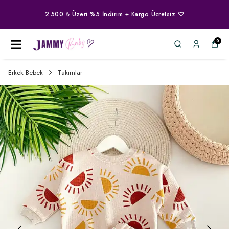
2.500 ₺ Üzeri %5 İndirim + Kargo Ücretsiz ♡
0
Erkek Bebek
Takımlar