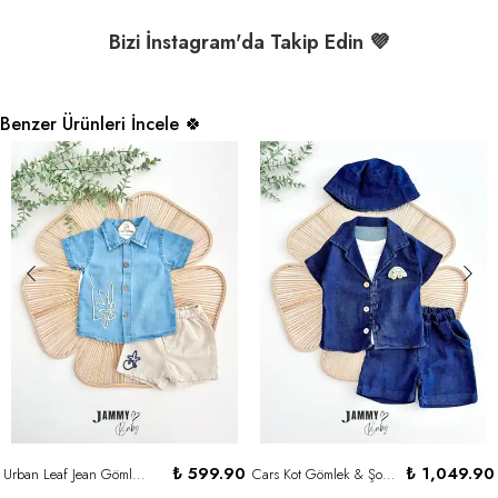
Bizi İnstagram'da Takip Edin 💜
Benzer Ürünleri İncele 🍀
₺ 599.90
₺ 1,049.90
Urban Leaf Jean Gömlek & Şort Takım - KREM
Cars Kot Gömlek & Şort ve Atlet 3'lü Set - DENİM