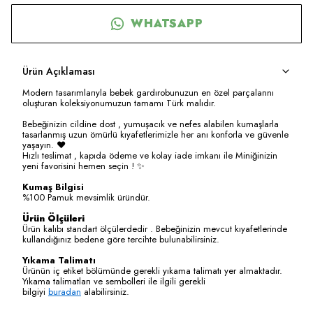
WHATSAPP
Ürün Açıklaması
Modern tasarımlarıyla bebek gardırobunuzun en özel parçalarını
oluşturan koleksiyonumuzun tamamı Türk malıdır.
Bebeğinizin cildine dost , yumuşacık ve nefes alabilen kumaşlarla
tasarlanmış uzun ömürlü kıyafetlerimizle her anı konforla ve güvenle
yaşayın. ❤️
Hızlı teslimat , kapıda ödeme ve kolay iade imkanı ile Miniğinizin
yeni favorisini hemen seçin ! ✨
Kumaş Bilgisi
%100 Pamuk mevsimlik üründür.
Ürün Ölçüleri
Ürün kalıbı standart ölçülerdedir . Bebeğinizin mevcut kıyafetlerinde
kullandığınız bedene göre tercihte bulunabilirsiniz.
Yıkama Talimatı
Ürünün iç etiket bölümünde gerekli yıkama talimatı yer almaktadır.
Yıkama talimatları ve sembolleri ile ilgili gerekli
bilgiyi
buradan
alabilirsiniz.