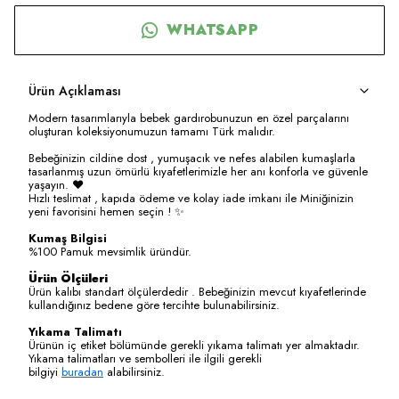
WHATSAPP
Ürün Açıklaması
Modern tasarımlarıyla bebek gardırobunuzun en özel parçalarını
oluşturan koleksiyonumuzun tamamı Türk malıdır.
Bebeğinizin cildine dost , yumuşacık ve nefes alabilen kumaşlarla
tasarlanmış uzun ömürlü kıyafetlerimizle her anı konforla ve güvenle
yaşayın. ❤️
Hızlı teslimat , kapıda ödeme ve kolay iade imkanı ile Miniğinizin
yeni favorisini hemen seçin ! ✨
Kumaş Bilgisi
%100 Pamuk mevsimlik üründür.
Ürün Ölçüleri
Ürün kalıbı standart ölçülerdedir . Bebeğinizin mevcut kıyafetlerinde
kullandığınız bedene göre tercihte bulunabilirsiniz.
Yıkama Talimatı
Ürünün iç etiket bölümünde gerekli yıkama talimatı yer almaktadır.
Yıkama talimatları ve sembolleri ile ilgili gerekli
bilgiyi
buradan
alabilirsiniz.