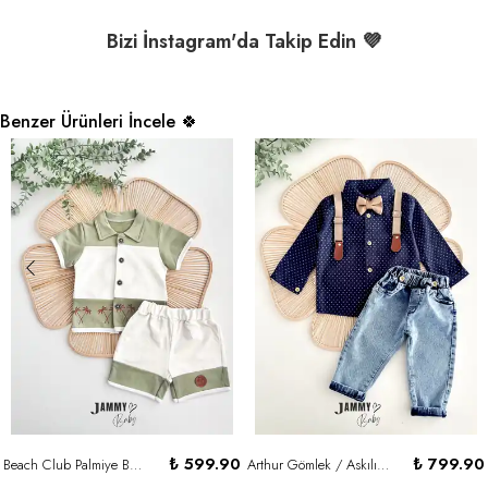
Bizi İnstagram'da Takip Edin 💜
Benzer Ürünleri İncele 🍀
₺ 599.90
₺ 799.90
Beach Club Palmiye Baskılı Gömlek & Şort Takım - YEŞİL
Arthur Gömlek / Askılı Kot Pantolon Takım - LACİVERT