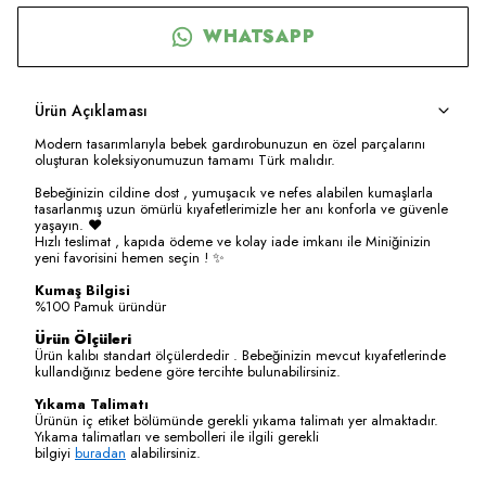
WHATSAPP
Ürün Açıklaması
Modern tasarımlarıyla bebek gardırobunuzun en özel parçalarını
oluşturan koleksiyonumuzun tamamı Türk malıdır.
Bebeğinizin cildine dost , yumuşacık ve nefes alabilen kumaşlarla
tasarlanmış uzun ömürlü kıyafetlerimizle her anı konforla ve güvenle
yaşayın. ❤️
Hızlı teslimat , kapıda ödeme ve kolay iade imkanı ile Miniğinizin
yeni favorisini hemen seçin ! ✨
Kumaş Bilgisi
%100 Pamuk üründür
Ürün Ölçüleri
Ürün kalıbı standart ölçülerdedir . Bebeğinizin mevcut kıyafetlerinde
kullandığınız bedene göre tercihte bulunabilirsiniz.
Yıkama Talimatı
Ürünün iç etiket bölümünde gerekli yıkama talimatı yer almaktadır.
Yıkama talimatları ve sembolleri ile ilgili gerekli
bilgiyi
buradan
alabilirsiniz.