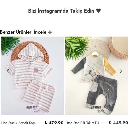
Bizi İnstagram'da Takip Edin 💜
Benzer Ürünleri İncele 🍀
₺ 479.90
₺ 449.90
Neo Ayıcık Armalı Kapüşonlu Şortlu Takım-BEJ
Little Star 2'li Takım-FÜME