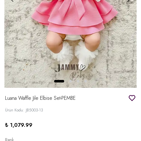
Luana Waffle Jile Elbise Set-PEMBE
Ürün Kodu
:
JB5003-13
₺ 1,079.99
Renk