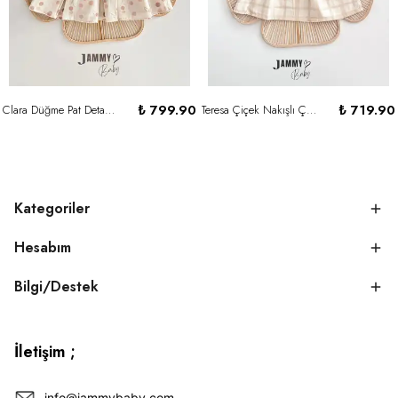
₺ 799.90
₺ 719.90
Clara Düğme Pat Detaylı Elbise-BEJ
Teresa Çiçek Nakışlı Çizgi Desenli Elbise-BEJ
Kategoriler
Hesabım
Bilgi/Destek
İletişim ;
info@jammybaby.com