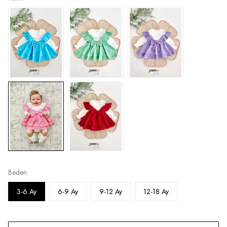
Beden
3-6 Ay
6-9 Ay
9-12 Ay
12-18 Ay