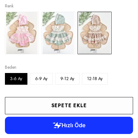
Renk
Beden
3-6 Ay
6-9 Ay
9-12 Ay
12-18 Ay
SEPETE EKLE