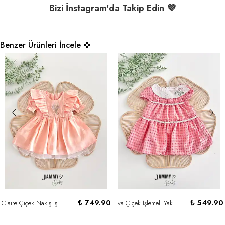
Bizi İnstagram'da Takip Edin 💜
Benzer Ürünleri İncele 🍀
₺ 749.90
₺ 549.90
Claıre Çiçek Nakış İşlemeli Elbise - SOMON
Eva Çiçek İşlemeli Yaka Detaylı Elbise - GÜL KURUSU