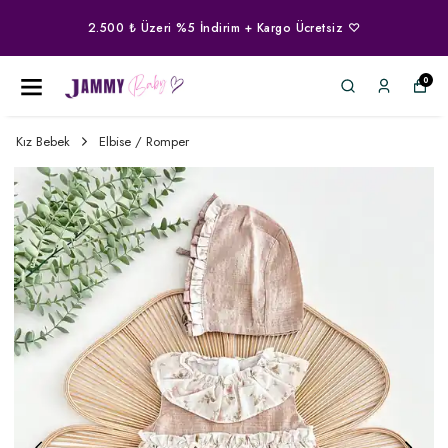
2.500 ₺ Üzeri %5 İndirim + Kargo Ücretsiz ♡
0
Kız Bebek
Elbise / Romper