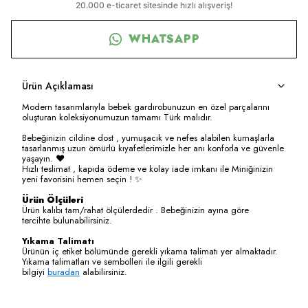
WHATSAPP
Ürün Açıklaması
Modern tasarımlarıyla bebek gardırobunuzun en özel parçalarını
oluşturan koleksiyonumuzun tamamı Türk malıdır.
Bebeğinizin cildine dost , yumuşacık ve nefes alabilen kumaşlarla
tasarlanmış uzun ömürlü kıyafetlerimizle her anı konforla ve güvenle
yaşayın. ❤️
Hızlı teslimat , kapıda ödeme ve kolay iade imkanı ile Miniğinizin
yeni favorisini hemen seçin ! ✨
Ürün Ölçüleri
Ürün kalıbı tam/rahat ölçülerdedir . Bebeğinizin ayına göre
tercihte bulunabilirsiniz.
Yıkama Talimatı
Ürünün iç etiket bölümünde gerekli yıkama talimatı yer almaktadır.
Yıkama talimatları ve sembolleri ile ilgili gerekli
bilgiyi
buradan
alabilirsiniz.