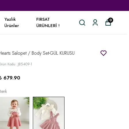
Yazlık
FIRSAT
0
Ürünler
ÜRÜNLERİ !
Hearts Salopet / Body Set-GÜL KURUSU
Ürün Kodu
:
JB5409-1
₺ 679.90
Renk