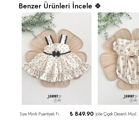
Benzer Ürünleri İncele 🍀
,079.99
₺ 849.90
Siya Minik Puantiyeli Fiyonk Detaylı Elbise-KREM
Jolie Çiçek Desenli Müslin R