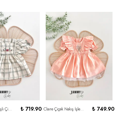
₺ 719.90
₺ 749.90
Teresa Çiçek Nakışlı Çizgi Desenli Elbise-YEŞİL
Claıre Çiçek Nakış İşlemeli Elbise - SOMON