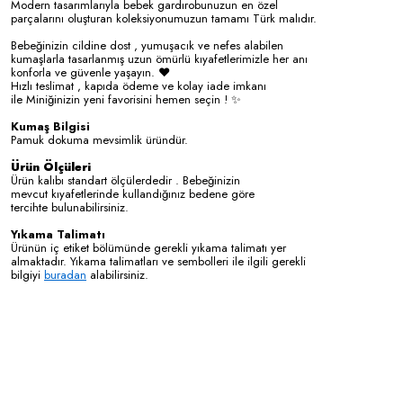
Modern tasarımlarıyla bebek gardırobunuzun en özel
parçalarını oluşturan koleksiyonumuzun tamamı Türk malıdır.
Bebeğinizin cildine dost , yumuşacık ve nefes alabilen
kumaşlarla tasarlanmış uzun ömürlü kıyafetlerimizle her anı
konforla ve güvenle yaşayın. ❤️
Hızlı teslimat , kapıda ödeme ve kolay iade imkanı
ile Miniğinizin yeni favorisini hemen seçin ! ✨
Kumaş Bilgisi
Pamuk dokuma mevsimlik üründür.
Ürün Ölçüleri
Ürün kalıbı standart ölçülerdedir . Bebeğinizin
mevcut kıyafetlerinde kullandığınız bedene göre
tercihte bulunabilirsiniz.
Yıkama Talimatı
Ürünün iç etiket bölümünde gerekli yıkama talimatı yer
almaktadır. Yıkama talimatları ve sembolleri ile ilgili gerekli
bilgiyi
buradan
alabilirsiniz.