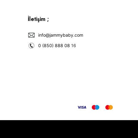
İletişim ;
info@jammybaby.com
0 (850) 888 08
16