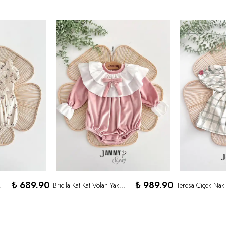
₺ 689.90
₺ 989.90
omper-KREM
Briella Kat Kat Volan Yakalı Fiyonklu Parlak Yumuşacık Kadife Romper-PUDRA