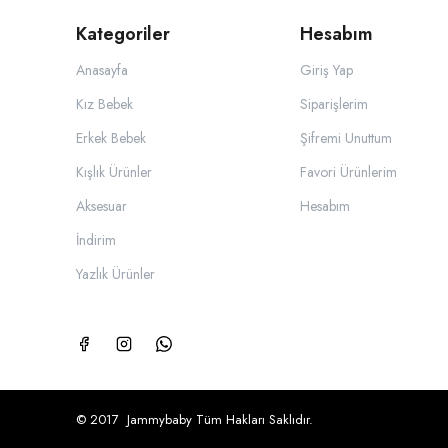
Kategoriler
Hesabım
Anasayfa
Giriş Yap
Kız Bebek
Siparişlerim
Erkek Bebek
Şifremi Unuttum
Kışlık Ürünler
Favori Ürünlerim
Aksesuar
Hesabım
İndirim
Yazlık Ürünler
© 2017 Jammybaby Tüm Hakları Saklıdır.