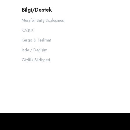
Bilgi/Destek
Mesafeli Satış Sözleşmesi
K.V.K.K
Kargo & Teslimat
İade / Değişim
Gizlilik Bildirgesi