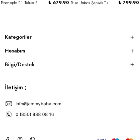
₺ 679.90
₺ 799.90
Pineapple 2'li Tulum Set-SARI
Triko Unisex Şapkalı Tulum Set-KREM
Kategoriler
Hesabım
Bilgi/Destek
İletişim ;
info@jammybaby.com
0 (850) 888 08
16