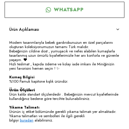
WHATSAPP
Ürün Açıklaması
Modern tasarımlarıyla bebek gardırobunuzun en özel parçalarını
oluşturan koleksiyonumuzun tamamı Türk malıdır.
Bebeğinizin cildine dost , yumuşacık ve nefes alabilen kumaşlarla
tasarlanmış uzun ömürlü kıyafetlerimizle her anı konforla ve güvenle
yaşayın. ❤️
Hızlı teslimat , kapıda ödeme ve kolay iade imkanı ile Miniğinizin
yeni favorisini hemen seçin ! ✨
Kumaş Bilgisi
%100 Pamuk kapitone kışlık üründür.
Ürün Ölçüleri
Ürün kalıbı standart ölçülerdedir . Bebeğinizin mevcut kıyafetlerinde
kullandığınız bedene göre tercihte bulunabilirsiniz.
Yıkama Talimatı
Ürünün iç etiket bölümünde gerekli yıkama talimatı yer almaktadır.
Yıkama talimatları ve sembolleri ile ilgili gerekli
bilgiyi
buradan
alabilirsiniz.