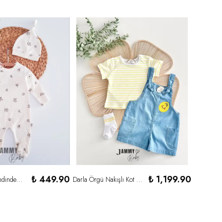
₺ 449.90
₺ 1,199.90
Pamuk Çiçeği Kendinden Eldivenli Kaşkorse Şapkalı Tulum Set-KREM
Darla Örgü Nakışlı Kot Salopet & T-shirt & Çorap Set - LİMON