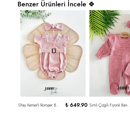
Benzer Ürünleri İncele 🍀
529.90
₺ 649.90
Shay Kemerli Romper Bandana Set-PUDRA
Simli Çizgili Fiyonk Bandana / Şapka 3'lü Tulu