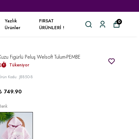
Yazlık
FIRSAT
0
Ürünler
ÜRÜNLERİ !
Kuzu Figürlü Peluş Welsoft Tulum-PEMBE
Tükeniyor
Ürün Kodu
:
JB850-8
₺ 749.90
Renk