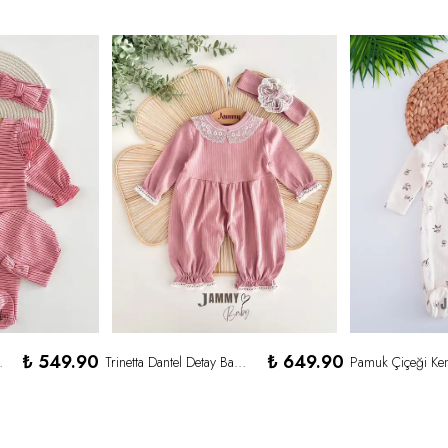
₺ 549.90
₺ 649.90
m Set-GÜL KURUSU
Trinetta Dantel Detay Bandanalı Kaşkorse Tulum Set-GÜL KURUSU