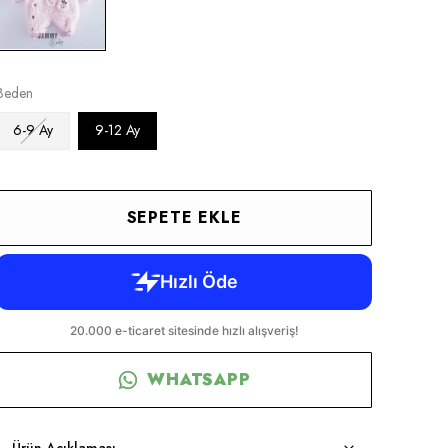
Beden
6-9 Ay
9-12 Ay
SEPETE EKLE
WHATSAPP
Ürün Açıklaması