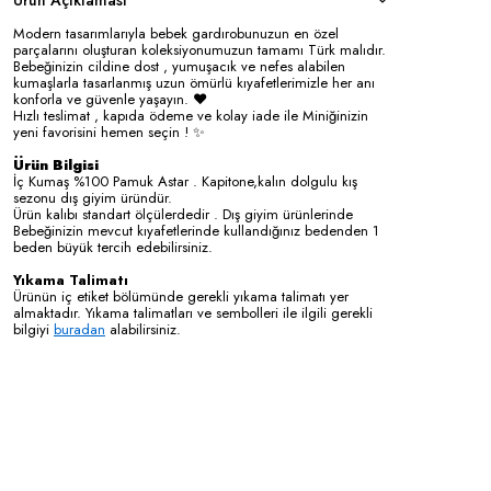
Modern tasarımlarıyla bebek gardırobunuzun en özel
parçalarını oluşturan koleksiyonumuzun tamamı Türk malıdır.
Bebeğinizin cildine dost , yumuşacık ve nefes alabilen
kumaşlarla tasarlanmış uzun ömürlü kıyafetlerimizle her anı
konforla ve güvenle yaşayın. ❤️
Hızlı teslimat , kapıda ödeme ve kolay iade ile Miniğinizin
yeni favorisini hemen seçin ! ✨
Ürün Bilgisi
İç Kumaş %100 Pamuk Astar . Kapitone,kalın dolgulu kış
sezonu dış giyim üründür.
Ürün kalıbı standart ölçülerdedir . Dış giyim ürünlerinde
Bebeğinizin mevcut kıyafetlerinde kullandığınız bedenden 1
beden büyük tercih edebilirsiniz.
Yıkama Talimatı
Ürünün iç etiket bölümünde gerekli yıkama talimatı yer
almaktadır. Yıkama talimatları ve sembolleri ile ilgili gerekli
bilgiyi
buradan
alabilirsiniz.