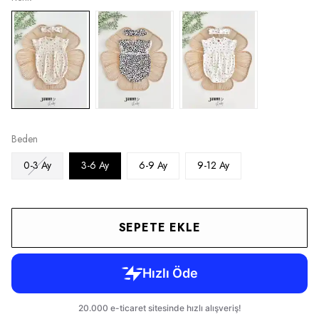
Beden
0-3 Ay
3-6 Ay
6-9 Ay
9-12 Ay
SEPETE EKLE