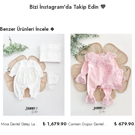
Bizi İnstagram'da Takip Edin 💜
Benzer Ürünleri İncele 🍀
₺ 1,679.90
₺ 679.90
Mina Dantel Detay Laura Şapkalı Tulum / Battaniye Set-EKRU
Carmen Güpür Dantel Laura Şapkalı Tulum Set-PEMBE