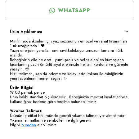
WHATSAPP
Ürün Açıklaması
Minik moda ikonları için yaz sezonunun en özel ve rahat tasarımları
1 tık uzağınızda ! ❤️
Yazın enerjisini yansıtan cıvıl cıvıl koleksiyonumuzun tamamı Türk
malıdır.
Bebeğinizin cildine dost , yumuşacık ve nefes alabilen kumaşlarla
tasarlanmış uzun ömürlü kıyafetlerimizle her anı konforla ve güvenle
yaşayın. 🌸
Hızlı teslimat , kapıda ödeme ve kolay iade imkanı ile Miniğinizin
yeni favorilerini hemen seçin ! ✨
Ürün Bilgisi
%100 pamuk penye
Ürün kalıbı standart ölçülerdedir . Bebeğinizin mevcut kıyafetlerinde
kullandığınız bedene göre tercihte bulunabilirsiniz.
Yıkama Talimatı
Ürünün iç etiket bölümünde gerekli yıkama talimatı yer almaktadır.
Yıkama talimatları ve sembolleri ile ilgili gerekli
bilgiyi
buradan
alabilirsiniz.