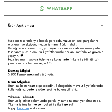
WHATSAPP
Ürün Açıklaması
Modern tasarımlarıyla bebek gardırobunuzun en özel parçalarını
oluşturan koleksiyonumuzun tamamı Türk malıdır.
Bebeğinizin cildine dost , yumuşacık ve nefes alabilen kumaşlarla
tasarlanmış uzun ömürlü kıyafetlerimizle her anı konforla ve güvenle
yaşayın. ❤️
Hızlı teslimat , kapıda ödeme ve kolay iade imkanı ile Miniğinizin
yeni favorisini hemen seçin ! ✨
Kumaş Bilgisi
%100 Pamuk mevsimlik üründür.
Ürün Ölçüleri
Ürün kalıbı standart ölçülerdedir . Bebeğinizin mevcut kıyafetlerinde
kullandığınız bedene göre tercihte bulunabilirsiniz.
Yıkama Talimatı
Ürünün iç etiket bölümünde gerekli yıkama talimatı yer almaktadır.
Yıkama talimatları ve sembolleri ile ilgili gerekli
bilgiyi
buradan
alabilirsiniz.