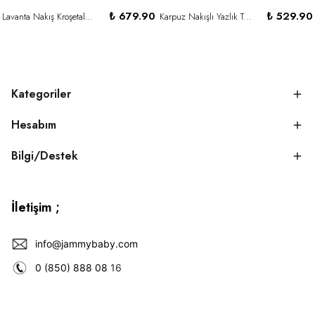
₺ 679.90
₺ 529.90
Lavanta Nakış Kroşetalı 3 Parça Tulum Set-EKRU
Karpuz Nakışlı Yazlık Tulum - BEYAZ
Kategoriler
Hesabım
Bilgi/Destek
İletişim ;
info@jammybaby.com
0 (850) 888 08
16