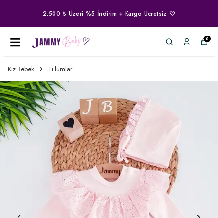
2.500 ₺ Üzeri %5 İndirim + Kargo Ücretsiz ♡
0
Kız Bebek
Tulumlar