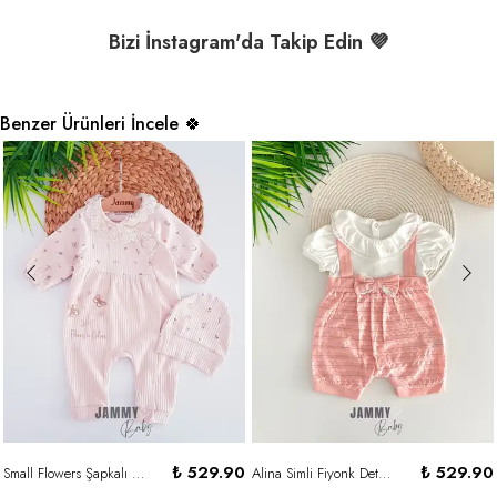
Bizi İnstagram'da Takip Edin 💜
Benzer Ürünleri İncele 🍀
₺ 529.90
₺ 529.90
Small Flowers Şapkalı Kaşkorse Tulum Set-SOFT PUDRA
Alina Simli Fiyonk Detaylı Barbatöz Tulum-SOMON