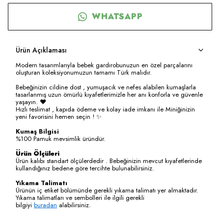
WHATSAPP
Ürün Açıklaması
Modern tasarımlarıyla bebek gardırobunuzun en özel parçalarını
oluşturan koleksiyonumuzun tamamı Türk malıdır.
Bebeğinizin cildine dost , yumuşacık ve nefes alabilen kumaşlarla
tasarlanmış uzun ömürlü kıyafetlerimizle her anı konforla ve güvenle
yaşayın. ❤️
Hızlı teslimat , kapıda ödeme ve kolay iade imkanı ile Miniğinizin
yeni favorisini hemen seçin ! ✨
Kumaş Bilgisi
%100 Pamuk mevsimlik üründür.
Ürün Ölçüleri
Ürün kalıbı standart ölçülerdedir . Bebeğinizin mevcut kıyafetlerinde
kullandığınız bedene göre tercihte bulunabilirsiniz.
Yıkama Talimatı
Ürünün iç etiket bölümünde gerekli yıkama talimatı yer almaktadır.
Yıkama talimatları ve sembolleri ile ilgili gerekli
bilgiyi
buradan
alabilirsiniz.