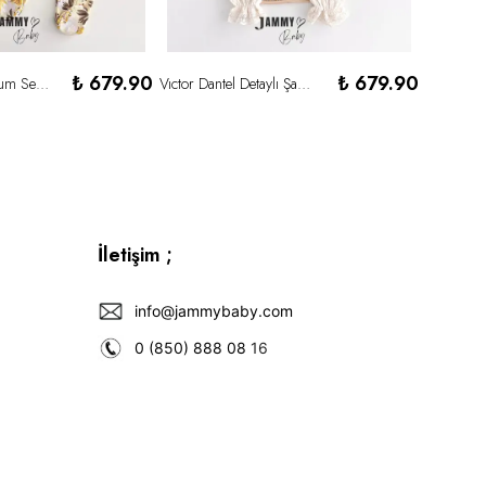
₺ 679.90
₺ 679.90
Pineapple 2'li Tulum Set-SARI
Vıctor Dantel Detaylı Şapkalı Tulum Set- KREM
İletişim ;
info@jammybaby.com
0 (850) 888 08
16