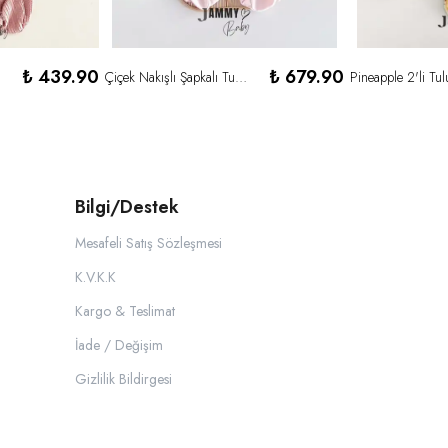
₺ 439.90
₺ 679.90
Çiçek Nakışlı Şapkalı Tulum Set-PEMBE
Bilgi/Destek
Mesafeli Satış Sözleşmesi
K.V.K.K
Kargo & Teslimat
İade / Değişim
Gizlilik Bildirgesi