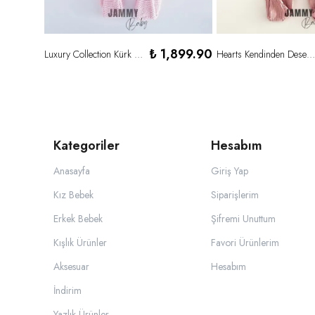
489.00
₺ 1,899.90
Luxury Collection Kürk Kapüşonlu Fermuarlı Triko Yün Kozmonot-PEMBE
Hearts Kendinden Desenli Tulum-GÜL KURUSU
340.00
Kategoriler
Hesabım
Anasayfa
Giriş Yap
Kız Bebek
Siparişlerim
Erkek Bebek
Şifremi Unuttum
Kışlık Ürünler
Favori Ürünlerim
Aksesuar
Hesabım
İndirim
Yazlık Ürünler