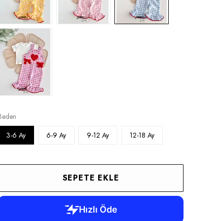
Beden
3-6 Ay
6-9 Ay
9-12 Ay
12-18 Ay
SEPETE EKLE