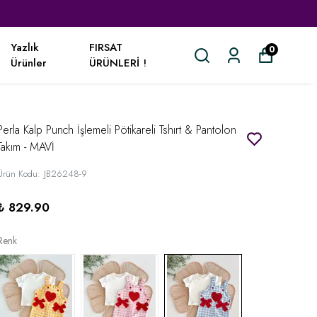
Yazlık
FIRSAT
0
Ürünler
ÜRÜNLERİ !
Perla Kalp Punch İşlemeli Pötikareli Tshırt & Pantolon
Takım - MAVİ
Ürün Kodu
:
JB26248-9
₺ 829.90
Renk