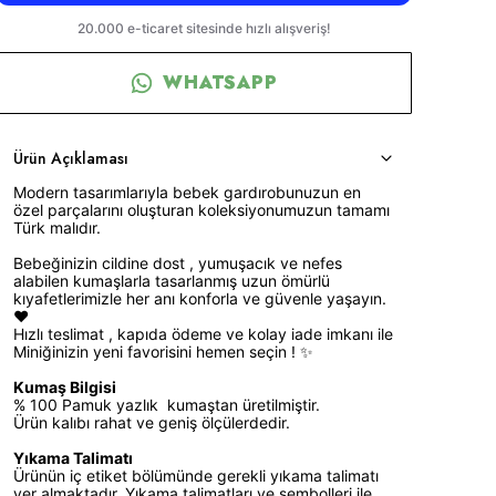
WHATSAPP
Ürün Açıklaması
Modern tasarımlarıyla bebek gardırobunuzun en
özel parçalarını oluşturan koleksiyonumuzun tamamı
Türk malıdır.
Bebeğinizin cildine dost , yumuşacık ve nefes
alabilen kumaşlarla tasarlanmış uzun ömürlü
kıyafetlerimizle her anı konforla ve güvenle yaşayın.
❤️
Hızlı teslimat , kapıda ödeme ve kolay iade imkanı ile
Miniğinizin yeni favorisini hemen seçin ! ✨
Kumaş Bilgisi
% 100 Pamuk yazlık kumaştan üretilmiştir.
Ürün kalıbı rahat ve geniş ölçülerdedir.
Yıkama Talimatı
Ürünün iç etiket bölümünde gerekli yıkama talimatı
yer almaktadır. Yıkama talimatları ve sembolleri ile