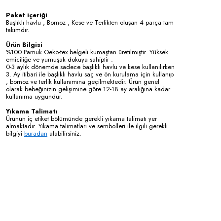
Paket içeriği
Başlıklı havlu , Bornoz , Kese ve Terlikten oluşan 4 parça tam
takımdır.
Bilgisi
Ürün
%100 Pamuk Oeko-tex belgeli kumaştan üretilmiştir. Yüksek
emiciliğe ve yumuşak dokuya sahiptir .
0-3 aylık dönemde sadece başlıklı havlu ve kese kullanılırken
3. Ay itibari ile başlıklı havlu saç ve ön kurulama için kullanıp
, bornoz ve terlik kullanımına geçilmektedir. Ürün genel
olarak bebeğinizin gelişimine göre 12-18 ay aralığına kadar
kullanıma uygundur.
Yıkama Talimatı
Ürünün iç etiket bölümünde gerekli yıkama talimatı yer
almaktadır. Yıkama talimatları ve sembolleri ile ilgili gerekli
bilgiyi
buradan
alabilirsiniz.