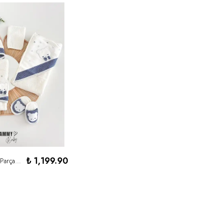
₺ 1,199.90
Ayıcık Ay Yıldız 4 Parça Bornoz Set-LACİVERT