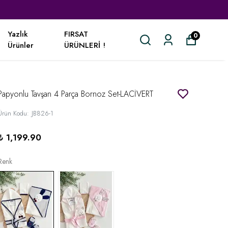
Yazlık
FIRSAT
0
Ürünler
ÜRÜNLERİ !
Papyonlu Tavşan 4 Parça Bornoz Set-LACİVERT
Ürün Kodu
:
JB826-1
₺ 1,199.90
Renk