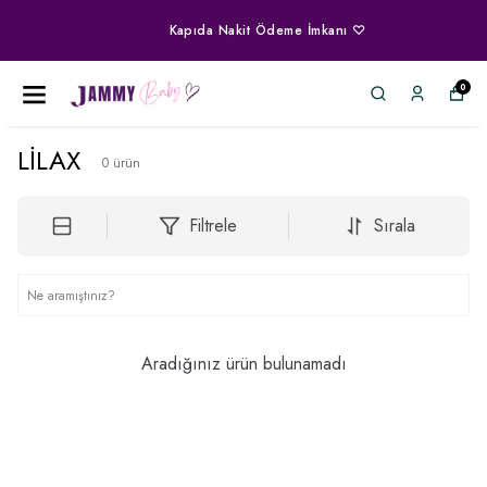
Kapıda Nakit Ödeme İmkanı ♡
0
LİLAX
0
ürün
Filtrele
Sırala
Aradığınız ürün bulunamadı