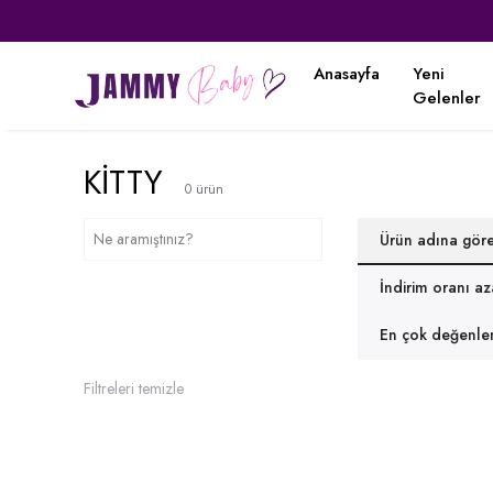
Anasayfa
Yeni
Gelenler
KİTTY
0
ürün
Ürün adına gör
İndirim oranı a
En çok değenlen
Filtreleri temizle