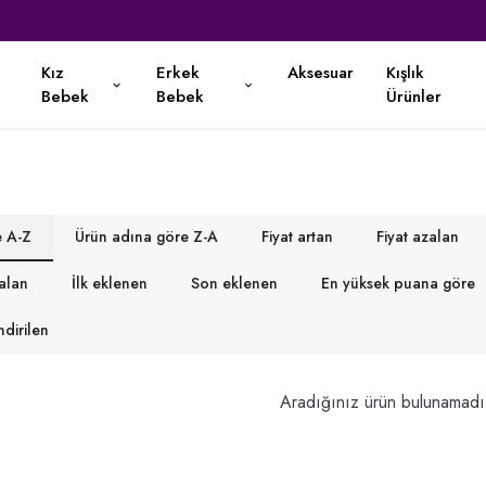
Kapıda Nakit Ödeme İmkanı ♡
Kız
Erkek
Aksesuar
Kışlık
Bebek
Bebek
Ürünler
e A-Z
Ürün adına göre Z-A
Fiyat artan
Fiyat azalan
zalan
İlk eklenen
Son eklenen
En yüksek puana göre
dirilen
Aradığınız ürün bulunamadı