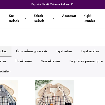
Kapıda Nakit Ödeme İmkanı ♡
Kız
Erkek
Aksesuar
Kışlık
Bebek
Bebek
Ürünler
e A-Z
Ürün adına göre Z-A
Fiyat artan
Fiyat azalan
zalan
İlk eklenen
Son eklenen
En yüksek puana göre
dirilen