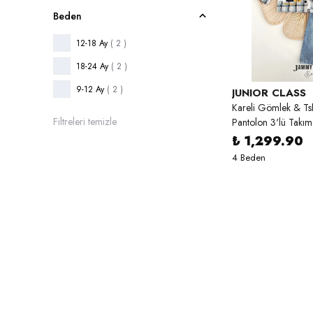
Beden
12-18 Ay
( 2 )
18-24 Ay
( 2 )
9-12 Ay
( 2 )
JUNIOR CLASS
Kareli Gömlek & Tsh
Filtreleri temizle
Pantolon 3'lü Takım
₺ 1,299.90
4 Beden