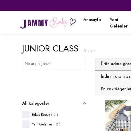
Anasayfa
Yeni
Gelenler
JUNIOR CLASS
2
ürün
Ürün adına gör
İndirim oranı a
En çok değenlen
Alt Kategoriler
Erkek Bebek
(
2
)
Yeni Gelenler
(
2
)