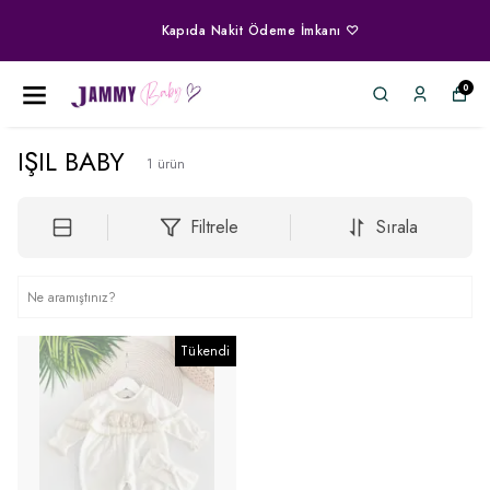
Kapıda Nakit Ödeme İmkanı ♡
0
IŞIL BABY
1
ürün
Filtrele
Sırala
Tükendi