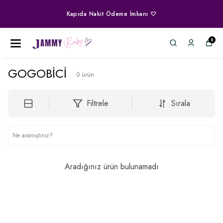
Kapıda Nakit Ödeme İmkanı ♡
0
GOGOBİCİ
0
ürün
Filtrele
Sırala
Aradığınız ürün bulunamadı