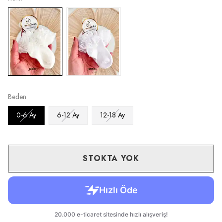
Beden
0-6 Ay
6-12 Ay
12-18 Ay
STOKTA YOK