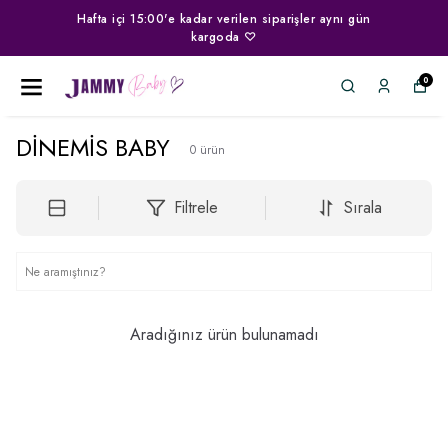
00'e kadar verilen siparişler aynı gün
Kap
kargoda ♡
0
DİNEMİS BABY
0
ürün
Filtrele
Sırala
Aradığınız ürün bulunamadı