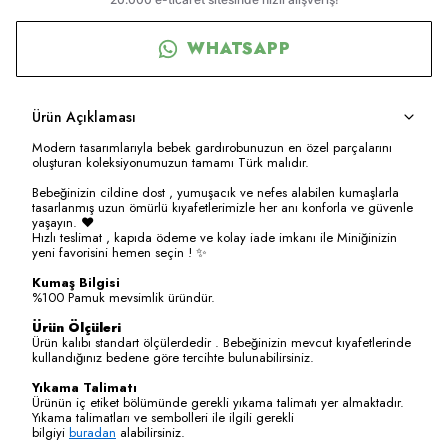
WHATSAPP
Ürün Açıklaması
Modern tasarımlarıyla bebek gardırobunuzun en özel parçalarını
oluşturan koleksiyonumuzun tamamı Türk malıdır.
Bebeğinizin cildine dost , yumuşacık ve nefes alabilen kumaşlarla
tasarlanmış uzun ömürlü kıyafetlerimizle her anı konforla ve güvenle
yaşayın. ❤️
Hızlı teslimat , kapıda ödeme ve kolay iade imkanı ile Miniğinizin
yeni favorisini hemen seçin ! ✨
Kumaş Bilgisi
%100 Pamuk mevsimlik üründür.
Ürün Ölçüleri
Ürün kalıbı standart ölçülerdedir . Bebeğinizin mevcut kıyafetlerinde
kullandığınız bedene göre tercihte bulunabilirsiniz.
Yıkama Talimatı
Ürünün iç etiket bölümünde gerekli yıkama talimatı yer almaktadır.
Yıkama talimatları ve sembolleri ile ilgili gerekli
bilgiyi
buradan
alabilirsiniz.