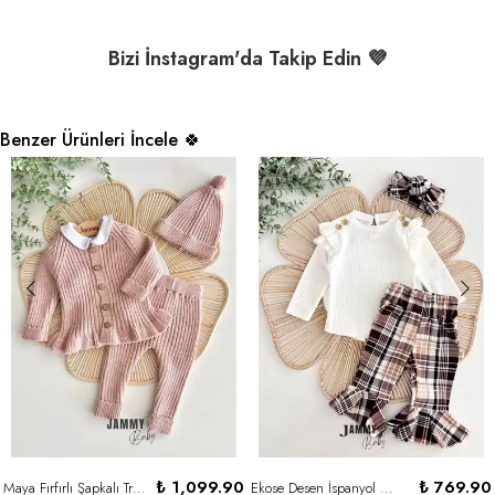
Bizi İnstagram'da Takip Edin 💜
Benzer Ürünleri İncele 🍀
₺ 1,099.90
₺ 769.90
Maya Fırfırlı Şapkalı Triko Takım / Body Set-GÜL KURUSU
Ekose Desen İspanyol Taytlı Bandanalı 3'lü Takım-EKRU