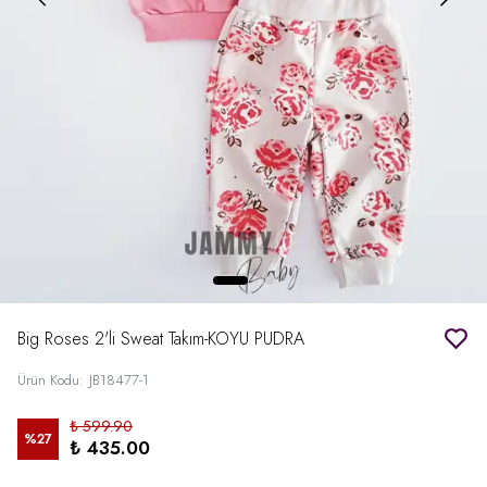
Big Roses 2'li Sweat Takım-KOYU PUDRA
Ürün Kodu
:
JB18477-1
₺ 599.90
%
27
₺ 435.00