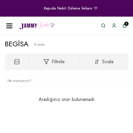
Kapıda Nakit Ödeme İmkanı ♡
0
BEGİSA
0
ürün
Filtrele
Sırala
Aradığınız ürün bulunamadı