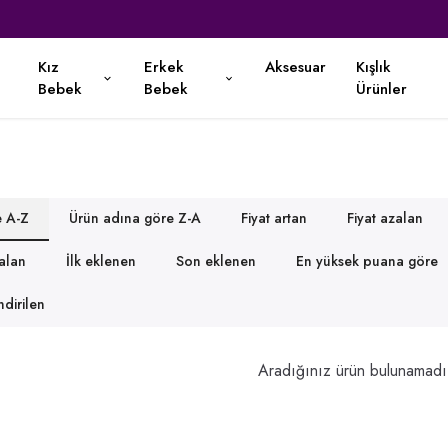
Kapıda Nakit Ödeme İmkanı ♡
Kız
Erkek
Aksesuar
Kışlık
Bebek
Bebek
Ürünler
e A-Z
Ürün adına göre Z-A
Fiyat artan
Fiyat azalan
zalan
İlk eklenen
Son eklenen
En yüksek puana göre
dirilen
Aradığınız ürün bulunamadı