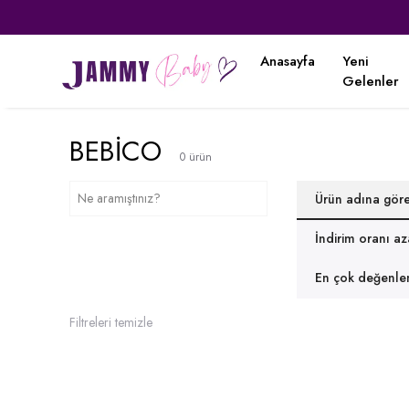
Anasayfa
Yeni
Gelenler
BEBİCO
0
ürün
Ürün adına gör
İndirim oranı a
En çok değenlen
Filtreleri temizle