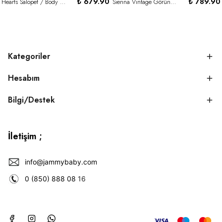
₺ 679.90
₺ 789.90
Hearts Salopet / Body Set-PEMBE
Sienna Vintage Görünümlü Tül Elbise - KREM
Kategoriler
Hesabım
Bilgi/Destek
İletişim ;
info@jammybaby.com
0 (850) 888 08
16