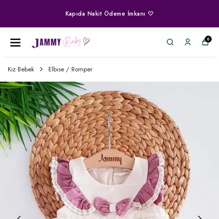
Kapıda Nakit Ödeme İmkanı ♡
0
Kız Bebek
Elbise / Romper