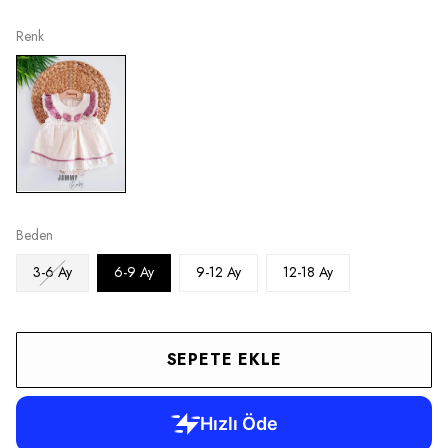
Renk
Beden
3-6 Ay
6-9 Ay
9-12 Ay
12-18 Ay
SEPETE EKLE