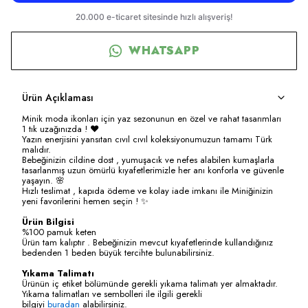
WHATSAPP
Ürün Açıklaması
Minik moda ikonları için yaz sezonunun en özel ve rahat tasarımları
1 tık uzağınızda ! ❤️
Yazın enerjisini yansıtan cıvıl cıvıl koleksiyonumuzun tamamı Türk
malıdır.
Bebeğinizin cildine dost , yumuşacık ve nefes alabilen kumaşlarla
tasarlanmış uzun ömürlü kıyafetlerimizle her anı konforla ve güvenle
yaşayın. 🌸
Hızlı teslimat , kapıda ödeme ve kolay iade imkanı ile Miniğinizin
yeni favorilerini hemen seçin ! ✨
Ürün Bilgisi
%100 pamuk keten
Ürün tam kalıptır . Bebeğinizin mevcut kıyafetlerinde kullandığınız
bedenden 1 beden büyük tercihte bulunabilirsiniz.
Yıkama Talimatı
Ürünün iç etiket bölümünde gerekli yıkama talimatı yer almaktadır.
Yıkama talimatları ve sembolleri ile ilgili gerekli
bilgiyi
buradan
alabilirsiniz.