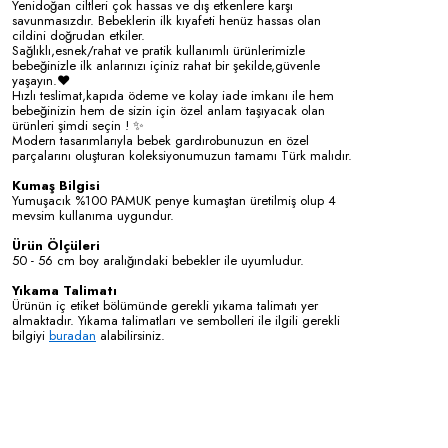
Yenidoğan ciltleri çok hassas ve dış etkenlere karşı
savunmasızdır. Bebeklerin ilk kıyafeti henüz hassas olan
cildini doğrudan etkiler.
Sağlıklı,esnek/rahat ve pratik kullanımlı ürünlerimizle
bebeğinizle ilk anlarınızı içiniz rahat bir şekilde,güvenle
yaşayın.❤️
Hızlı teslimat,kapıda ödeme ve kolay iade imkanı ile hem
bebeğinizin hem de sizin için özel anlam taşıyacak olan
ürünleri şimdi seçin ! ✨
Modern tasarımlarıyla bebek gardırobunuzun en özel
parçalarını oluşturan koleksiyonumuzun tamamı Türk malıdır.
Kumaş Bilgisi
Yumuşacık %100 PAMUK penye kumaştan üretilmiş olup 4
mevsim kullanıma uygundur.
Ürün Ölçüleri
50 - 56 cm boy aralığındaki bebekler ile uyumludur.
Yıkama Talimatı
Ürünün iç etiket bölümünde gerekli yıkama talimatı yer
almaktadır. Yıkama talimatları ve sembolleri ile ilgili gerekli
bilgiyi
buradan
alabilirsiniz.