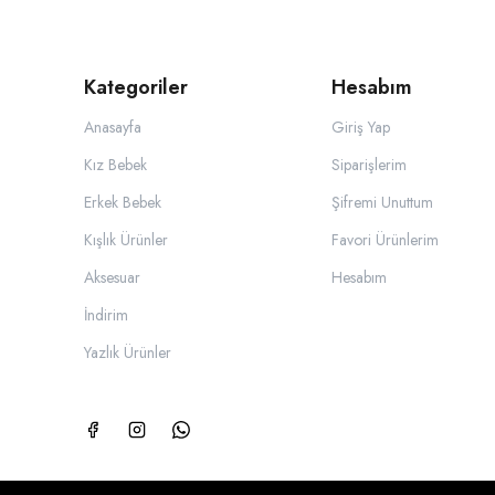
Kategoriler
Hesabım
Anasayfa
Giriş Yap
Kız Bebek
Siparişlerim
Erkek Bebek
Şifremi Unuttum
Kışlık Ürünler
Favori Ürünlerim
Aksesuar
Hesabım
İndirim
Yazlık Ürünler