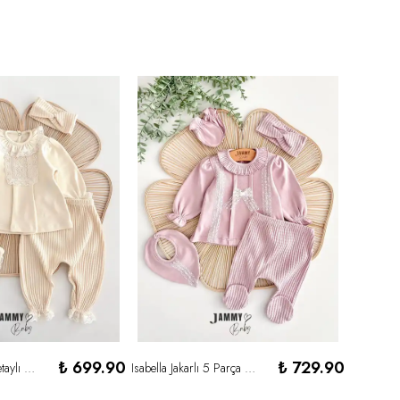
₺ 699.90
₺ 729.90
Barbara Dantel Detaylı 5 Parça Yenidoğan Set-KREM
Isabella Jakarlı 5 Parça Yenidoğan Set- SOFT LİLA