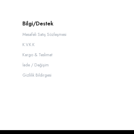
Bilgi/Destek
Mesafeli Satış Sözleşmesi
K.V.K.K
Kargo & Teslimat
İade / Değişim
Gizlilik Bildirgesi