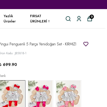
Yazlık
FIRSAT
0
Ürünler
ÜRÜNLERİ !
Pingui Penguenli 5 Parça Yenidoğan Set - KIRMIZI
Ürün Kodu
:
JB5818-1
₺ 699.90
Renk