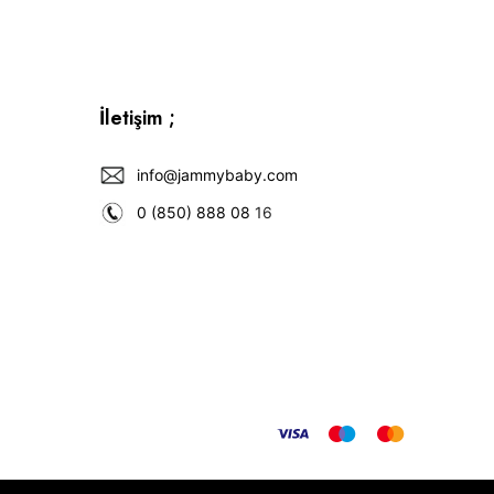
İletişim ;
info@jammybaby.com
0 (850) 888 08
16