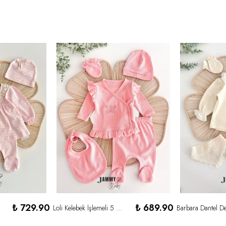
₺ 729.90
₺ 689.90
Loli Kelebek İşlemeli 5 Parça Yenidoğan Set-SOMON