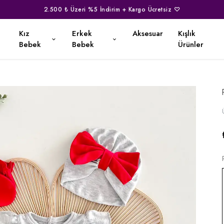
2.500 ₺ Üzeri %5 İndirim + Kargo Ücretsiz ♡
Kız
Erkek
Aksesuar
Kışlık
Bebek
Bebek
Ürünler