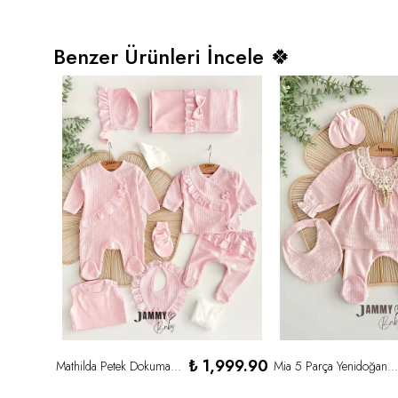
Benzer Ürünleri İncele 🍀
 679.90
₺ 1,999.90
Mathilda Petek Dokuma 10 Parça Yenidoğan Set-PEMBE
Mia 5 Parça Yenidoğan Set-PEMBE