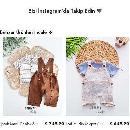
Bizi İnstagram'da Takip Edin 💜
Benzer Ürünleri İncele 🍀
₺ 749.90
₺ 549.90
Jacob Kareli Gömlek & Salopet 2'li Set - KAHVERENGİ
Leaf Müslin Salopet / Body Set-MAVİ