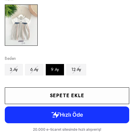
Beden
3 Ay
6 Ay
9 Ay
12 Ay
SEPETE EKLE