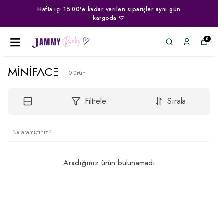
ta içi 15:00'e kadar verilen siparişler aynı gün
kargoda ♡
0
MİNİFACE
0
ürün
Filtrele
Sırala
Aradığınız ürün bulunamadı