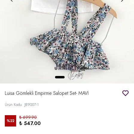
Luisa Gömlekli Empirme Salopet Set- MAVİ
Ürün Kodu
:
JB9007-1
₺ 699.90
%
22
₺ 547.00