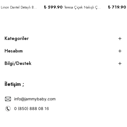
₺ 599.90
₺ 719.90
Linon Dantel Detaylı Bodysuit Elbise-GÜL KURUSU
Teresa Çiçek Nakışlı Çizgi Desenli Elbise-CAPPUCİNO
Kategoriler
Hesabım
Bilgi/Destek
İletişim ;
info@jammybaby.com
0 (850) 888 08
16