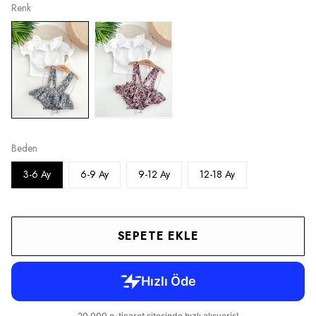
Renk
Beden
3-6 Ay
6-9 Ay
9-12 Ay
12-18 Ay
SEPETE EKLE