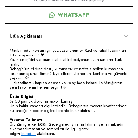
WHATSAPP
Ürün Açıklaması
Minik moda ikonları için yaz sezonunun en özel ve rahat tasarımları
1 tık uzağınızda ! ❤️
Yazın enerjisini yansıtan cıvıl cıvıl koleksiyonumuzun tamamı Türk
malıdır.
Bebeğinizin cildine dost , yumuşacık ve nefes alabilen kumaşlarla
tasarlanmış uzun ömürlü kıyafetlerimizle her anı konforla ve güvenle
yaşayın. 🌸
Hızlı teslimat , kapıda ödeme ve kolay iade imkanı ile Miniğinizin
yeni favorilerini hemen seçin ! ✨
Ürün Bilgisi
%100 pamuk dokuma viskon kumaş
Ürün kalıbı standart ölçülerdedir . Bebeğinizin mevcut kıyafetlerinde
kullandığınız bedene göre tercihte bulunabilirsiniz.
Yıkama Talimatı
Ürünün iç etiket bölümünde gerekli yıkama talimatı yer almaktadır.
Yıkama talimatları ve sembolleri ile ilgili gerekli
bilgiyi
buradan
alabilirsiniz.