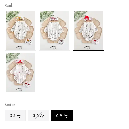
Renk
Beden
0-3 Ay
3-6 Ay
6-9 Ay