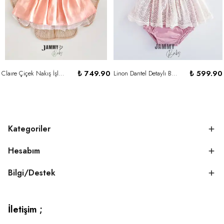
₺ 749.90
₺ 599.90
Claıre Çiçek Nakış İşlemeli Elbise - SOMON
Linon Dantel Detaylı Bodysuit Elbise-GÜL KURUSU
Kategoriler
Hesabım
Bilgi/Destek
İletişim ;