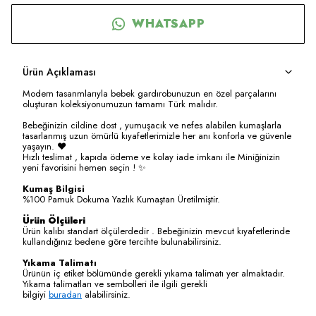
WHATSAPP
Ürün Açıklaması
Modern tasarımlarıyla bebek gardırobunuzun en özel parçalarını
oluşturan koleksiyonumuzun tamamı Türk malıdır.
Bebeğinizin cildine dost , yumuşacık ve nefes alabilen kumaşlarla
tasarlanmış uzun ömürlü kıyafetlerimizle her anı konforla ve güvenle
yaşayın. ❤️
Hızlı teslimat , kapıda ödeme ve kolay iade imkanı ile Miniğinizin
yeni favorisini hemen seçin ! ✨
Kumaş Bilgisi
%100 Pamuk Dokuma Yazlık Kumaştan Üretilmiştir.
Ürün Ölçüleri
Ürün kalıbı standart ölçülerdedir . Bebeğinizin mevcut kıyafetlerinde
kullandığınız bedene göre tercihte bulunabilirsiniz.
Yıkama Talimatı
Ürünün iç etiket bölümünde gerekli yıkama talimatı yer almaktadır.
Yıkama talimatları ve sembolleri ile ilgili gerekli
bilgiyi
buradan
alabilirsiniz.