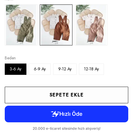
Beden
3-6 Ay
6-9 Ay
9-12 Ay
12-18 Ay
SEPETE EKLE