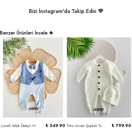
Bizi İnstagram'da Takip Edin 💜
Benzer Ürünleri İncele 🍀
₺ 549.90
₺ 799.90
Lowell Yelek Detaylı Mevsimlik Tulum-AÇIK MAVİ
Triko Unisex Şapkalı Tulum Set-KREM