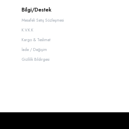
Bilgi/Destek
Mesafeli Satış Sözleşmesi
K.V.K.K
Kargo & Teslimat
İade / Değişim
Gizlilik Bildirgesi