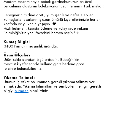
Modern tasarımlarıyla bebek gardırobunuzun en özel
parçalarını oluşturan koleksiyonumuzun tamamı Türk malıdır.
Bebeğinizin cildine dost , yumuşacık ve nefes alabilen
kumaşlarla tasarlanmış uzun ömürlü kıyafetlerimizle her anı
konforla ve güvenle yaşayın. ❤️
Hızlı teslimat , kapıda ödeme ve kolay iade imkanı
ile Miniğinizin yeni favorisini hemen seçin ! ✨
Kumaş Bilgisi
%100 Pamuk mevsimlik üründür.
Ürün Ölçüleri
Ürün kalıbı standart ölçülerdedir . Bebeğinizin
mevcut kıyafetlerinde kullandığınız bedene göre
tercihte bulunabilirsiniz.
Yıkama Talimatı
Ürünün iç etiket bölümünde gerekli yıkama talimatı yer
almaktadır. Yıkama talimatları ve sembolleri ile ilgili gerekli
bilgiyi
buradan
alabilirsiniz.