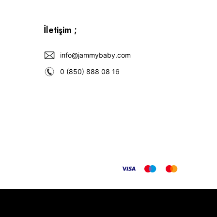
İletişim ;
info@jammybaby.com
0 (850) 888 08
16