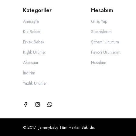
Kategoriler
Hesabım
Anasayfa
Giriş Yap
Kız Bebek
Siparişlerim
Erkek Bebek
Şifremi Unuttum
Kışlık Ürünler
Favori Ürünlerim
Aksesuar
Hesabım
İndirim
Yazlık Ürünler
© 2017 Jammybaby Tüm Hakları Saklıdır.