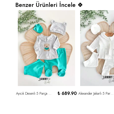
Benzer Ürünleri İncele 🍀
549.90
₺ 689.90
Ayıcık Desenli 5 Parça Yenidoğan Set-YEŞİL
Alexander Jakarlı 5 Parça Yenidoğan Set-BEYAZ