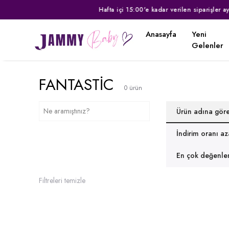
Anasayfa
Yeni
Gelenler
FANTASTİC
0
ürün
Ürün adına gör
İndirim oranı a
En çok değenlen
Filtreleri temizle