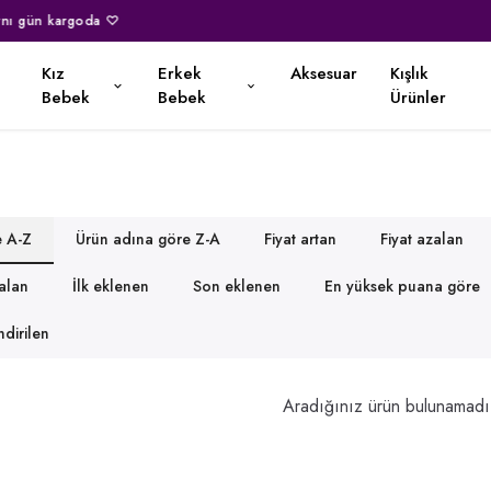
Kapıda Nakit Ödeme İmkanı ♡
Kız
Erkek
Aksesuar
Kışlık
Bebek
Bebek
Ürünler
e A-Z
Ürün adına göre Z-A
Fiyat artan
Fiyat azalan
zalan
İlk eklenen
Son eklenen
En yüksek puana göre
dirilen
Aradığınız ürün bulunamadı