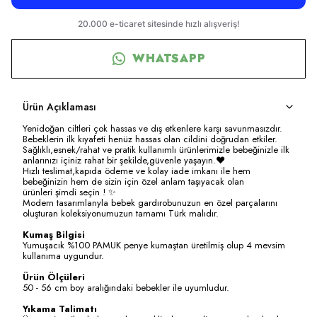
WHATSAPP
Ürün Açıklaması
Yenidoğan ciltleri çok hassas ve dış etkenlere karşı savunmasızdır.
Bebeklerin ilk kıyafeti henüz hassas olan cildini doğrudan etkiler.
Sağlıklı,esnek/rahat ve pratik kullanımlı ürünlerimizle bebeğinizle ilk
anlarınızı içiniz rahat bir şekilde,güvenle yaşayın.❤️
Hızlı teslimat,kapıda ödeme ve kolay iade imkanı ile hem
bebeğinizin hem de sizin için özel anlam taşıyacak olan
ürünleri şimdi seçin ! ✨
Modern tasarımlarıyla bebek gardırobunuzun en özel parçalarını
oluşturan koleksiyonumuzun tamamı Türk malıdır.
Kumaş Bilgisi
Yumuşacık %100 PAMUK penye kumaştan üretilmiş olup 4 mevsim
kullanıma uygundur.
Ürün Ölçüleri
50 - 56 cm boy aralığındaki bebekler ile uyumludur.
Yıkama Talimatı