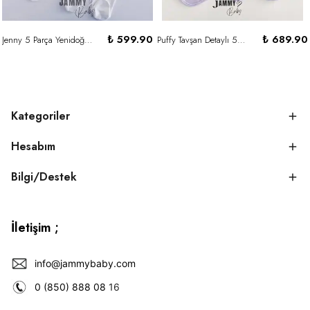
₺ 599.90
₺ 689.90
Jenny 5 Parça Yenidoğan Set-BEYAZ
Puffy Tavşan Detaylı 5 Parça Set - LİLA
Kategoriler
Hesabım
Bilgi/Destek
İletişim ;
info@jammybaby.com
0 (850) 888 08
16