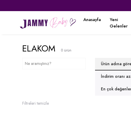
Anasayfa
Yeni
Gelenler
ELAKOM
0
ürün
Ürün adına gör
İndirim oranı a
En çok değenlen
Filtreleri temizle