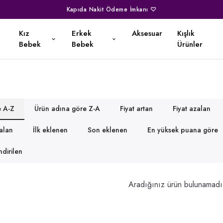
Kapıda Nakit Ödeme İmkanı ♡
Kız
Erkek
Aksesuar
Kışlık
Bebek
Bebek
Ürünler
e A-Z
Ürün adına göre Z-A
Fiyat artan
Fiyat azalan
zalan
İlk eklenen
Son eklenen
En yüksek puana göre
dirilen
Aradığınız ürün bulunamadı