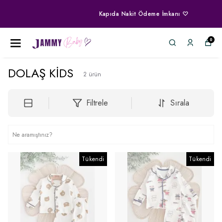
Kapıda Nakit Ödeme İmkanı ♡
0
DOLAŞ KİDS
2
ürün
Filtrele
Sırala
Tükendi
Tükendi