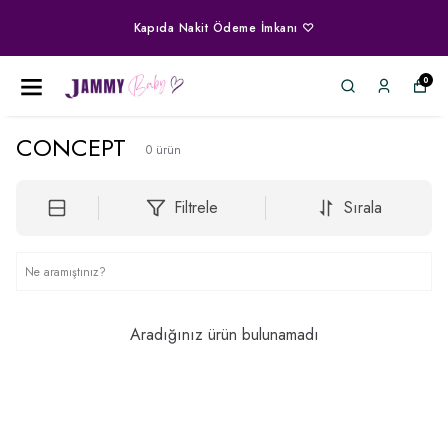
Kapıda Nakit Ödeme İmkanı ♡
0
CONCEPT
0
ürün
Filtrele
Sırala
Aradığınız ürün bulunamadı