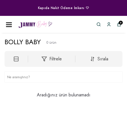
Kapıda Nakit Ödeme İmkanı ♡
0
BOLLY BABY
0
ürün
Filtrele
Sırala
Aradığınız ürün bulunamadı