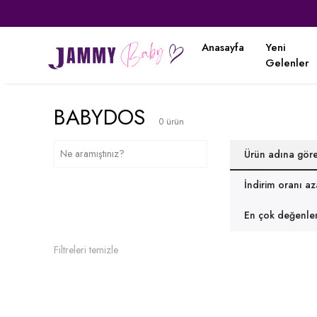
Anasayfa
Yeni
Gelenler
BABYDOS
0
ürün
Ürün adına gör
İndirim oranı a
En çok değenlen
Filtreleri temizle