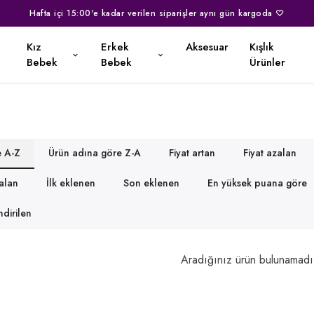
Kapıda Nakit Ödeme İmkanı ♡
Kız
Erkek
Aksesuar
Kışlık
Bebek
Bebek
Ürünler
e A-Z
Ürün adına göre Z-A
Fiyat artan
Fiyat azalan
zalan
İlk eklenen
Son eklenen
En yüksek puana göre
dirilen
Aradığınız ürün bulunamadı