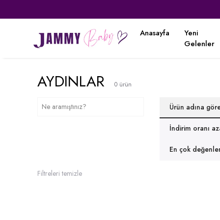
Anasayfa
Yeni
Gelenler
AYDINLAR
0
ürün
Ürün adına gör
İndirim oranı a
En çok değenlen
Filtreleri temizle