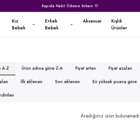
Kapıda Nakit Ödeme İmkanı ♡
Kız
Erkek
Aksesuar
Kışlık
Bebek
Bebek
Ürünler
e A-Z
Ürün adına göre Z-A
Fiyat artan
Fiyat azalan
zalan
İlk eklenen
Son eklenen
En yüksek puana göre
dirilen
Aradığınız ürün bulunamadı